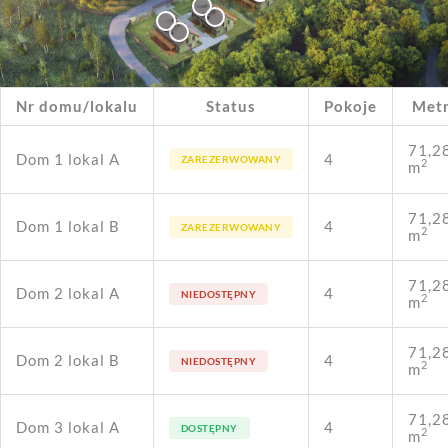
Nr domu/lokalu
Status
Pokoje
Met
71,2
Dom 1 lokal A
4
ZAREZERWOWANY
2
m
71,2
Dom 1 lokal B
4
ZAREZERWOWANY
2
m
71,2
Dom 2 lokal A
4
NIEDOSTĘPNY
2
m
71,2
Dom 2 lokal B
4
NIEDOSTĘPNY
2
m
71,2
Dom 3 lokal A
4
DOSTĘPNY
2
m