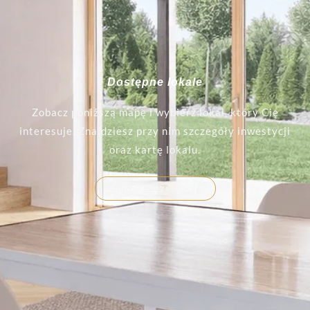
Dostępne lokale
Zobacz poniższą mapę i wybierz lokal, który Cię
interesuje. Znajdziesz przy nim szczegóły inwestycji
oraz kartę lokalu.
Umów prezentacje