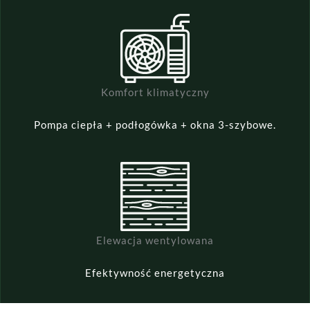
Komfort klimatyczny
Pompa ciepła + podłogówka + okna 3-szybowe.
Elewacja wentylowana
Efektywność energetyczna